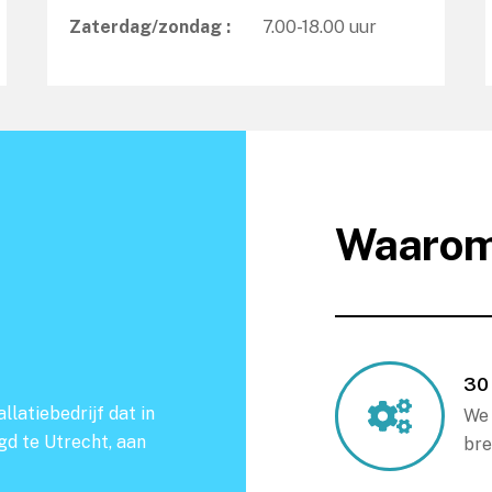
Zaterdag/zondag :
7.00-18.00 uur
Waarom
30 
llatiebedrijf dat in
We 
igd te Utrecht, aan
bre