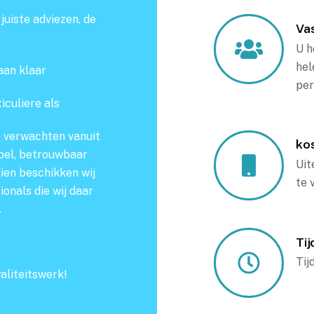
uiste adviezen, de
Va
U h
hel
taan klaar
per
iculiere als
e verwachten vanuit
ko
ibel, betrouwbaar
Uit
ien beschikken wij
te 
onals die wij daar
.
Tij
Tij
aliteitswerk!