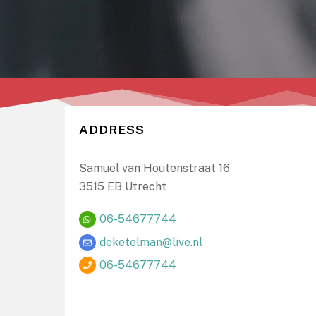
ADDRESS
Samuel van Houtenstraat 16
3515 EB Utrecht
06-54677744
deketelman@live.nl
06-54677744