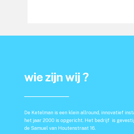
wie zijn wij ?
De Ketelman is een klein allround, innovatief insta
het jaar 2000 is opgericht. Het bedrijf is gevest
de Samuel van Houtenstraat 16.